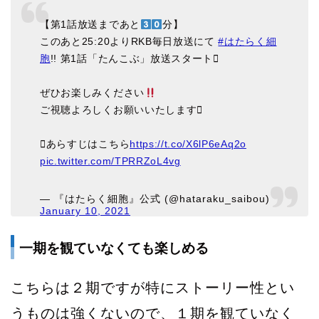
【第1話放送まであと
分】
このあと25:20よりRKB毎日放送にて
#はたらく細
胞
!! 第1話「たんこぶ」放送スタート
ぜひお楽しみください
ご視聴よろしくお願いいたします
あらすじはこちら
https://t.co/X6lP6eAq2o
pic.twitter.com/TPRRZoL4vg
— 『はたらく細胞』公式 (@hataraku_saibou)
January 10, 2021
一期を観ていなくても楽しめる
こちらは２期ですが特にストーリー性とい
うものは強くないので、１期を観ていなく