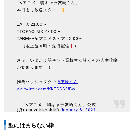
TVアニメ「弱キャラ友崎くん」
本日より放送スタート
AT-X 21:00〜
TOKYO MX 22:00〜
️ABEMA/dアニメストア 22:00〜
（地上波同時・先行配信
）
さぁ、いよいよ弱キャラ高校生友崎くんの人生攻略
が始まります！！
推奨ハッシュタグ⇒
#友崎くん
pic.twitter.com/KkESDA6fBw
— TVアニメ「弱キャラ友崎くん」公式
(@tomozakikoshiki)
January 8, 2021
型にはまらない枠