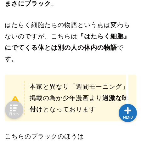
まさにブラック。
HOME
はたらく細胞たちの物語という点は変わら
ないのですが、こちらは
『はたらく細胞』
さじのきブログとは
にでてくる体とは別の人の体内の物語
で
ポートフォリオ
す。
投げ銭ページ
本家と異なり「週間モーニング」
掲載の為か少年漫画より
過激な味
付け
となっております
目次へ
MENU
こちらのブラックのほうは