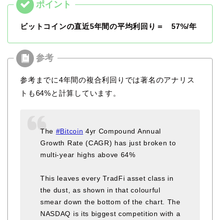
ビットコインの直近5年間の平均利回り＝ 57%/年
参考までに4年間の複合利回りでは著名のアナリス
トも64%と計算しています。
The
#Bitcoin
4yr Compound Annual
Growth Rate (CAGR) has just broken to
multi-year highs above 64%
This leaves every TradFi asset class in
the dust, as shown in that colourful
smear down the bottom of the chart. The
NASDAQ is its biggest competition with a