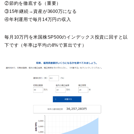
②節約を徹底する（重要）
③15年継続→資産が3600万になる
④年利運用で毎月14万円の収入
毎月10万円を米国株SP500のインデックス投資に回すと以
下です（年率は平均の8%で算出です）