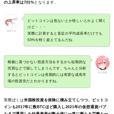
の上昇率は701%
となります。
ビットコインは危ないとか怪しいとかよく聞く
けど・・・
えびくん
実際に計算すると直近の平均成長率だけでも
50%を軽く超えてるんだね
根拠に基づかない投資方法をするから短期的な
売買などで損してしまうんです。ちゃんと分析
さじのき
するとビットコインは長期的には有望な成長市
場の投資先だとわかりますね。
実際ぼくは
米国株投資を保険に積み立てしつつ、ビットコ
インも2017年に数BTCほど購入し2021年の仮想通貨バブ
ルまで運用した結果資産が数十倍に一気に膨らみ労働ルー