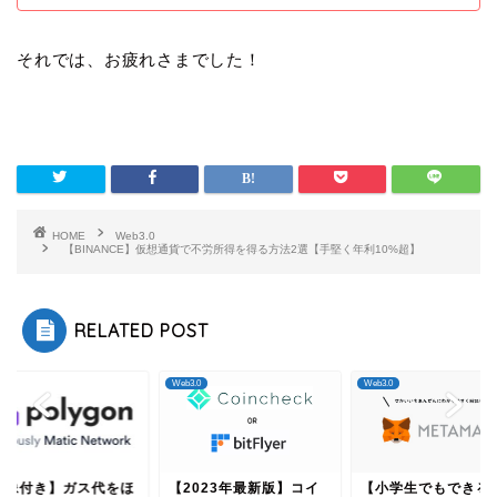
それでは、お疲れさまでした！
HOME
Web3.0
【BINANCE】仮想通貨で不労所得を得る方法2選【手堅く年利10%超】
RELATED POST
.0
Web3.0
Web3.0
画像付き】ガス代をほ
【2023年最新版】コイ
【小学生でもできる