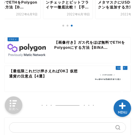
料でETHをPolygon
ンチェックとビットフラ
メタマスクにUSDC
る方法【B...
イヤー徹底比較！【手...
クンを追加する方法【.
2022年6月9日
2022年6月18日
2022年6
HOME
さじのきブログとは
【画像付き】ガス代をほぼ無料でETHを
Polygonにする方法【BINA...
ポートフォリオ
【最低限これだけ押さえればOK】仮想
投げ銭ページ
通貨の注意点【4選】
目次へ
MENU