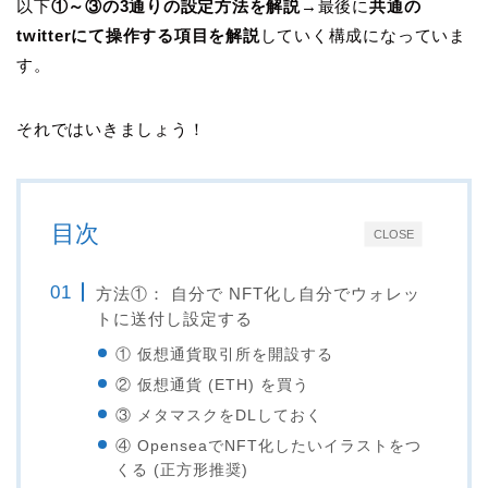
以下
①～③の3通りの設定方法を解説
→最後に
共通の
twitterにて操作する項目を解説
していく構成になっていま
す。
それではいきましょう！
目次
CLOSE
方法①： 自分で NFT化し自分でウォレッ
トに送付し設定する
① 仮想通貨取引所を開設する
② 仮想通貨 (ETH) を買う
③ メタマスクをDLしておく
④ OpenseaでNFT化したいイラストをつ
くる (正方形推奨)